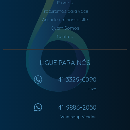
Prontos
Procuramos para você
Anuncie em nosso site
Quem Somos
Contato
LIGUE PARA NÓS
41 3329-0090
Fixo
41 9886-2050
WhatsApp Vendas