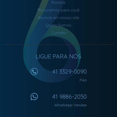
Prontos
Procuramos para você
Anuncie em nosso site
Quem Somos
Contato
LIGUE PARA NÓS
41 3329-0090
Fixo
41 9886-2050
WhatsApp Vendas