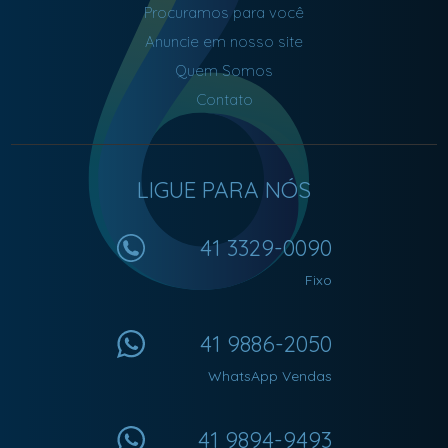
Procuramos para você
Anuncie em nosso site
Quem Somos
Contato
LIGUE PARA NÓS
41 3329-0090
Fixo
41 9886-2050
WhatsApp Vendas
41 9894-9493