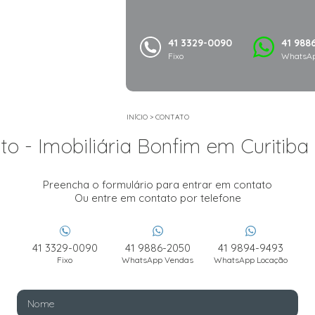
41 3329-0090
41 988
Fixo
WhatsAp
INÍCIO
>
CONTATO
to - Imobiliária Bonfim em Curitiba
Preencha o formulário para entrar em contato
Ou entre em contato por telefone
41 3329-0090
41 9886-2050
41 9894-9493
Fixo
WhatsApp Vendas
WhatsApp Locação