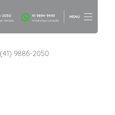
6-2050
41 9894-9493
MENU
p Vendas
WhatsApp Locação
 (41) 9886-2050