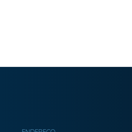
Imobiliária Bonfim em Curitiba (41) 9886-2050
ENDEREÇO