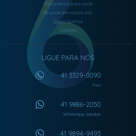
Procuramos para você
Anuncie em nosso site
Quem Somos
Contato
LIGUE PARA NÓS
41 3329-0090
Fixo
41 9886-2050
WhatsApp Vendas
41 9894-9493