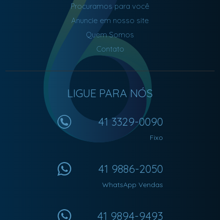
Procuramos para você
Anuncie em nosso site
Quem Somos
Contato
LIGUE PARA NÓS
41 3329-0090
Fixo
41 9886-2050
WhatsApp Vendas
41 9894-9493