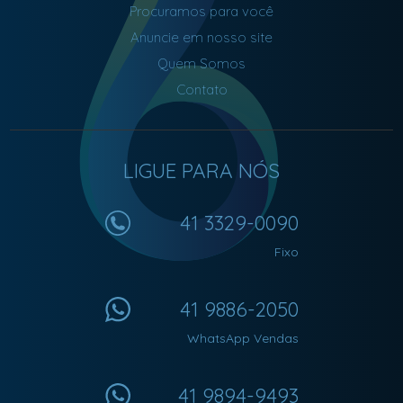
Procuramos para você
Anuncie em nosso site
Quem Somos
Contato
LIGUE PARA NÓS
41 3329-0090
Fixo
41 9886-2050
WhatsApp Vendas
41 9894-9493