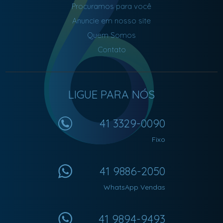
Procuramos para você
Anuncie em nosso site
Quem Somos
Contato
LIGUE PARA NÓS
41 3329-0090
Fixo
41 9886-2050
WhatsApp Vendas
41 9894-9493