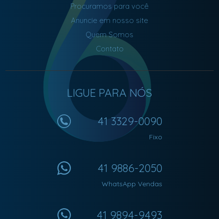
Procuramos para você
Anuncie em nosso site
Quem Somos
Contato
LIGUE PARA NÓS
41 3329-0090
Fixo
41 9886-2050
WhatsApp Vendas
41 9894-9493