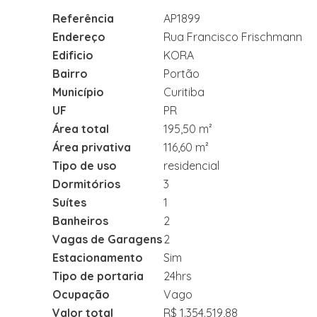
Referência
AP1899
Endereço
Rua Francisco Frischmann
Edificio
KORA
Bairro
Portão
Município
Curitiba
UF
PR
Área total
195,50 m²
Área privativa
116,60 m²
Tipo de uso
residencial
Dormitórios
3
Suítes
1
Banheiros
2
Vagas de Garagens
2
Estacionamento
Sim
Tipo de portaria
24hrs
Ocupação
Vago
Valor total
R$ 1.354.519,88