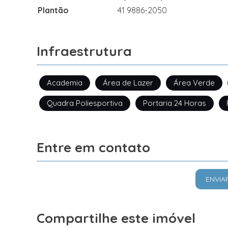
Plantão
41 9886-2050
Infraestrutura
Academia
Área de Lazer
Área Verde
Quadra Poliesportiva
Portaria 24 Horas
Entre em contato
ENVIA
Compartilhe este imóvel