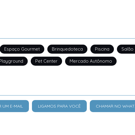
Espaço Gourmet
Brinquedoteca
Piscina
Salão
Playground
Pet Center
Mercado Autônomo
R UM E-MAIL
LIGAMOS PARA VOCÊ
CHAMAR NO WHAT