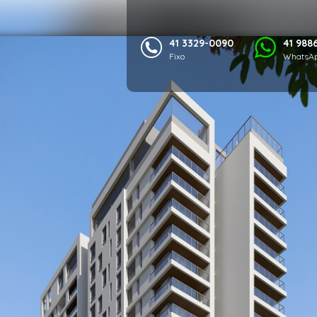
41 3329-0090
41 988
Fixo
WhatsAp