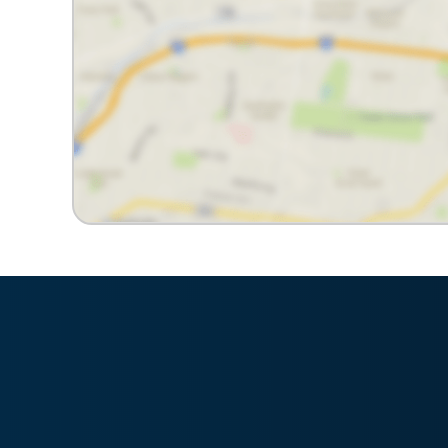
Imobiliária Bonfim em Curitiba (41) 9886-2050