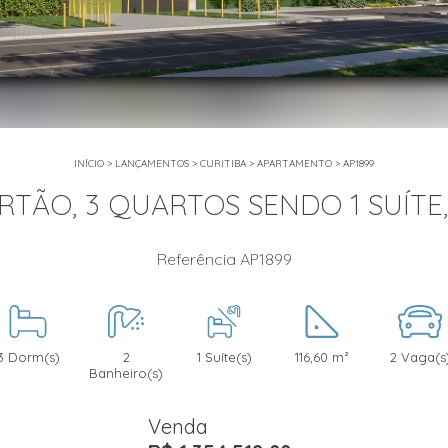
INÍCIO
>
LANÇAMENTOS
>
CURITIBA
>
APARTAMENTO
>
AP1899
ÃO, 3 QUARTOS SENDO 1 SUÍTE
Referência AP1899
3 Dorm(s)
2
1 Suíte(s)
116,60 m²
2 Vaga(s
Banheiro(s)
Venda