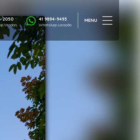
1/20
6-2050
41 9894-9493
MENU
p Vendas
WhatsApp Locação