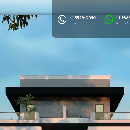
41 3329-0090
41 988
Fixo
WhatsAp