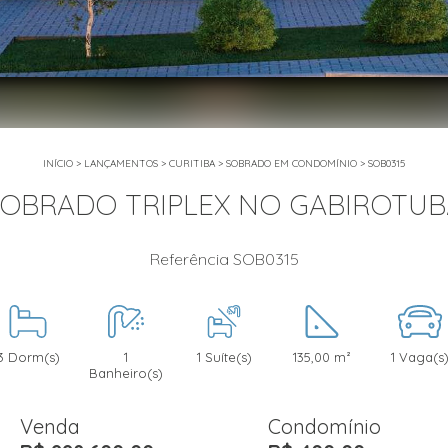
INÍCIO
>
LANÇAMENTOS
>
CURITIBA
>
SOBRADO EM CONDOMÍNIO
>
SOB0315
SOBRADO TRIPLEX NO GABIROTUB
Referência SOB0315
3 Dorm(s)
1
1 Suíte(s)
135,00 m²
1 Vaga(s
Banheiro(s)
Venda
Condomínio