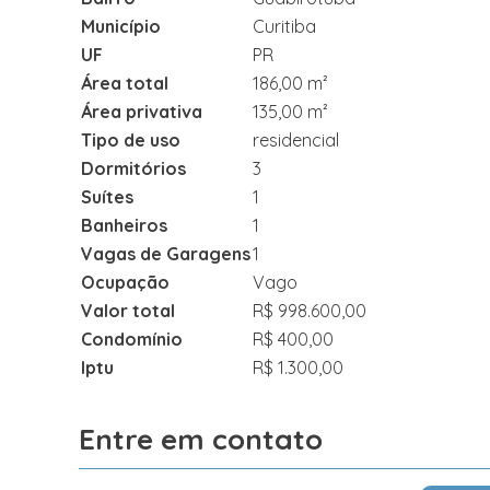
Município
Curitiba
UF
PR
Área total
186,00 m²
Área privativa
135,00 m²
Tipo de uso
residencial
Dormitórios
3
Suítes
1
Banheiros
1
Vagas de Garagens
1
Ocupação
Vago
Valor total
R$ 998.600,00
Condomínio
R$ 400,00
Iptu
R$ 1.300,00
Entre em contato