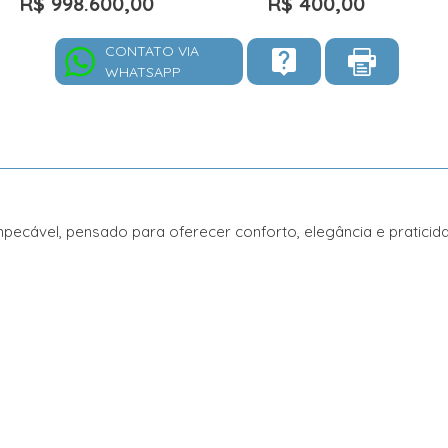
R$ 998.600,00
R$ 400,00
CONTATO VIA
WHATSAPP
pecável, pensado para oferecer conforto, elegância e praticida