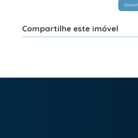
ENVIA
Compartilhe este imóvel
Facebook
X
Whatsapp
Imobiliária Bonfim em Curitiba (41) 9886-2050