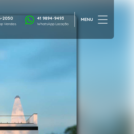
1/12
6-2050
41 9894-9493
MENU
p Vendas
WhatsApp Locação