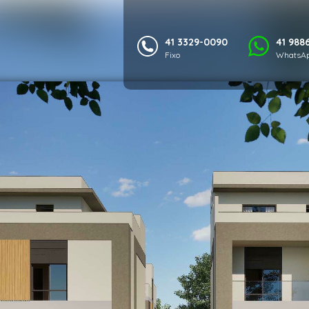
41 3329-0090
41 988
Fixo
WhatsAp