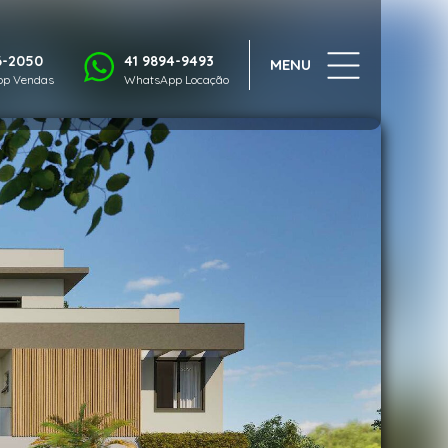
1/14
6-2050
41 9894-9493
MENU
p Vendas
WhatsApp Locação