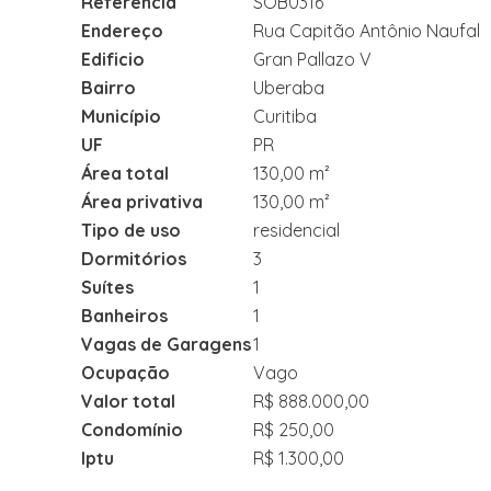
Referência
SOB0316
Endereço
Rua Capitão Antônio Naufal
Edificio
Gran Pallazo V
Bairro
Uberaba
Município
Curitiba
UF
PR
Área total
130,00 m²
Área privativa
130,00 m²
Tipo de uso
residencial
Dormitórios
3
Suítes
1
Banheiros
1
Vagas de Garagens
1
Ocupação
Vago
Valor total
R$ 888.000,00
Condomínio
R$ 250,00
Iptu
R$ 1.300,00