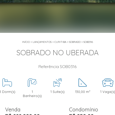
INÍCIO
>
LANÇAMENTOS
>
CURITIBA
>
SOBRADO
>
SOB0316
SOBRADO NO UBERADA
Referência SOB0316
3 Dorm(s)
1
1 Suíte(s)
130,00 m²
1 Vaga(s
Banheiro(s)
Venda
Condomínio