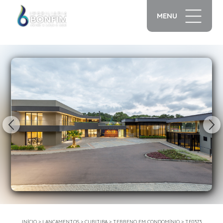
MENU
1/39
INÍCIO
>
LANÇAMENTOS
>
CURITIBA
>
TERRENO EM CONDOMÍNIO
>
TE0373