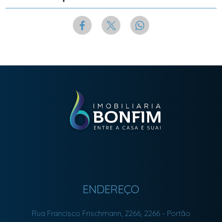
ENDEREÇO
Rua Francisco Frischmann, 2266, 2266
- Portão