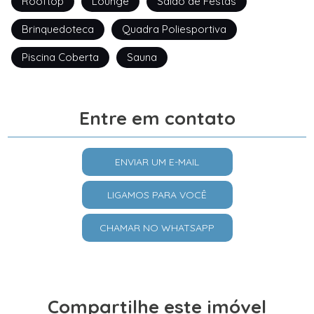
Rooftop
Lounge
Salão de Festas
Brinquedoteca
Quadra Poliesportiva
Piscina Coberta
Sauna
Entre em contato
ENVIAR UM E-MAIL
LIGAMOS PARA VOCÊ
CHAMAR NO WHATSAPP
Compartilhe este imóvel