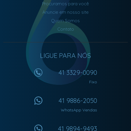
Procuramos para você
Anuncie em nosso site
Quem Somos
Contato
LIGUE PARA NÓS
41 3329-0090
Fixo
41 9886-2050
WhatsApp Vendas
41 9894-9493