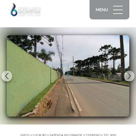
MENU
1/11
INÍCIO
>
LOCAÇÃO
>
FAZENDA RIO GRANDE
>
TERRENO
>
TEL 0010