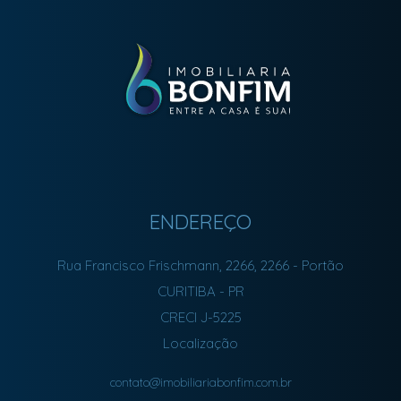
ENDEREÇO
Rua Francisco Frischmann, 2266, 2266
- Portão
CURITIBA
-
PR
CRECI J-5225
Localização
contato@imobiliariabonfim.com.br