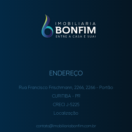
ENDEREÇO
Rua Francisco Frischmann, 2266, 2266
- Portão
CURITIBA
-
PR
CRECI J-5225
Localização
contato@imobiliariabonfim.com.br