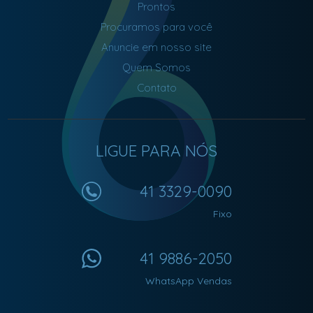
Prontos
Procuramos para você
Anuncie em nosso site
Quem Somos
Contato
LIGUE PARA NÓS
41 3329-0090
Fixo
41 9886-2050
WhatsApp Vendas