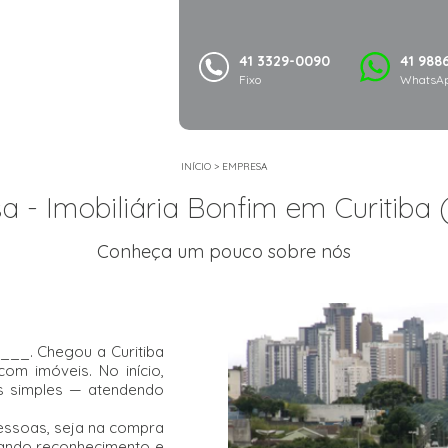
41 3329-0090
41 988
Fixo
WhatsAp
INÍCIO
>
EMPRESA
 - Imobiliária Bonfim em Curitiba 
Conheça um pouco sobre nós
___. Chegou a Curitiba
m imóveis. No início,
os simples — atendendo
pessoas, seja na compra
hando reconhecimento e