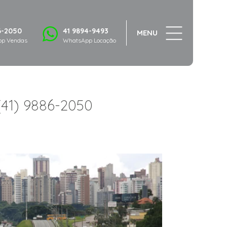
6-2050
41 9894-9493
MENU
p Vendas
WhatsApp Locação
(41) 9886-2050