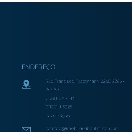
Imobiliária Bonfim em Curitiba (41) 9886-2050
ENDEREÇO
Rua Francisco Frischmann, 2266, 2266
-
Portão
CURITIBA
-
PR
CRECI J-5225
Localização
contato@imobiliariabonfim.com.br