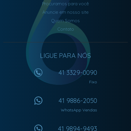
Procuramos para você
Anuncie em nosso site
Quem Somos
Contato
LIGUE PARA NÓS
41 3329-0090
Fixo
41 9886-2050
WhatsApp Vendas
41 9894-9493