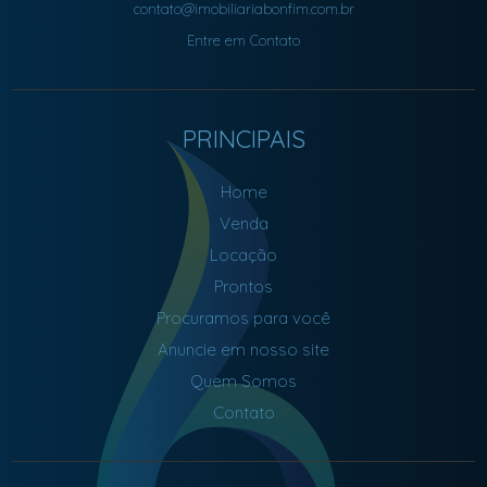
contato@imobiliariabonfim.com.br
Entre em Contato
PRINCIPAIS
Home
Venda
Locação
Prontos
Procuramos para você
Anuncie em nosso site
Quem Somos
Contato