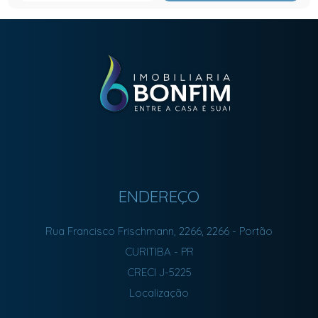
ENDEREÇO
Rua Francisco Frischmann, 2266, 2266
- Portão
CURITIBA
-
PR
CRECI J-5225
Localização