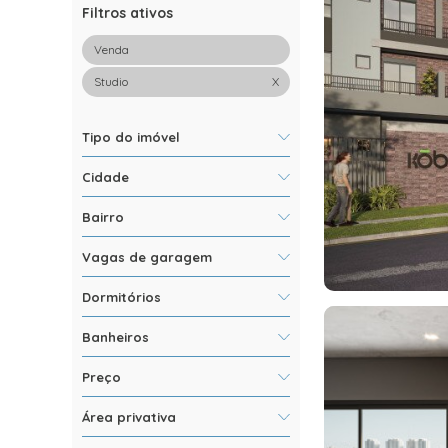
Filtros ativos
Venda
Studio
X
Tipo do imóvel
Selecionar todos
Cidade
Apartamento
Selecionar todos
Bairro
Área
Curitiba
Barracão-galpão
Selecionar todos
Vagas de garagem
1+
Dormitórios
Curitiba
Água Verde
1+
Banheiros
Bigorrilho
Cajuru
1+
Preço
Até R$230.000,00
Área privativa
De 230 a 350 mil