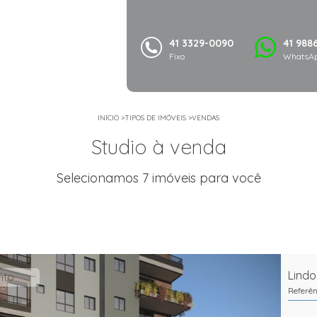
41 3329-0090
41 988
Fixo
WhatsAp
INÍCIO
>
TIPOS DE IMÓVEIS
>
VENDAS
Studio à venda
Selecionamos 7 imóveis para você
Lindo
nto
Referê