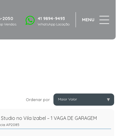
6-2050
41 9894-9493
MENU
p Vendas
WhatsApp Locação
▾
Maior Valor
Ordenar por
 Studio no Vila Izabel – 1 VAGA DE GARAGEM
ncia AP2085