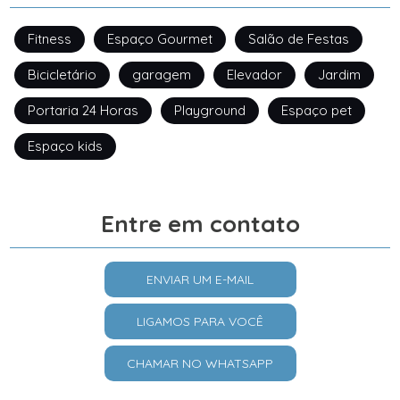
Fitness
Espaço Gourmet
Salão de Festas
Bicicletário
garagem
Elevador
Jardim
Portaria 24 Horas
Playground
Espaço pet
Espaço kids
Entre em contato
ENVIAR UM E-MAIL
LIGAMOS PARA VOCÊ
CHAMAR NO WHATSAPP