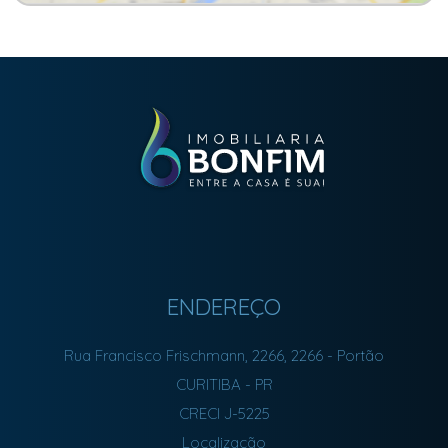
ENDEREÇO
Rua Francisco Frischmann, 2266, 2266
- Portão
CURITIBA
-
PR
CRECI J-5225
Localização