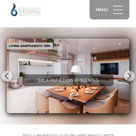
MENU
1/14
SALA PARA DOIS AMBIENTES
INÍCIO
>
LANÇAMENTOS
>
CURITIBA
>
APARTAMENTO
>
AP1578