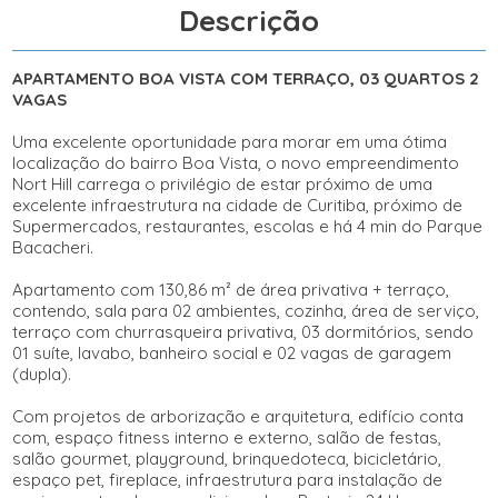
Descrição
APARTAMENTO
BOA VISTA C
OM TERRAÇO,
03
QUARTOS 2
VAGAS
Uma excelente oportunidade para morar em uma ótima
localização do bairro Boa Vista, o novo empreendimento
Nort
Hill
carrega o privilégio de estar próximo de uma
excelente
infraestrutura na cidade de Curitiba, próximo de
Supermercados, restaurantes, escolas e há 4 min do Parque
Bacacheri
.
Apartamento com 130,86 m² de área privativa + terraço,
contendo, sala para 02 ambientes, cozinha,
área
de serviço,
terraço com churrasqueira
privativa
, 03 dormitórios, sendo
01 suíte, lavabo, banheiro social e 02 vagas de garagem
(dupla).
Com projetos de arborização e arquitetura, edifício conta
com, espaço f
itness
interno e externo, salão de festas,
salão
gourmet
, playground, brinquedoteca,
bicicletário
,
espaço
pet
,
fireplace, infraestrutura para instalação de