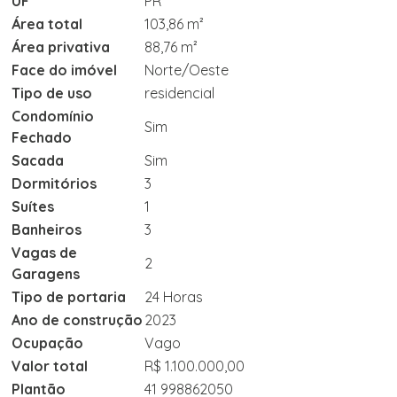
UF
PR
Área total
103,86 m²
Área privativa
88,76 m²
Face do imóvel
Norte/Oeste
Tipo de uso
residencial
Condomínio
Sim
Fechado
Sacada
Sim
Dormitórios
3
Suítes
1
Banheiros
3
Vagas de
2
Garagens
Tipo de portaria
24 Horas
Ano de construção
2023
Ocupação
Vago
Valor total
R$ 1.100.000,00
Plantão
41 998862050