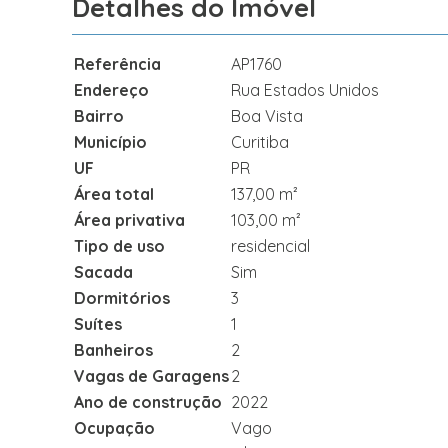
Detalhes do Imóvel
Referência
AP1760
Endereço
Rua Estados Unidos
Bairro
Boa Vista
Município
Curitiba
UF
PR
Área total
137,00 m²
Área privativa
103,00 m²
Tipo de uso
residencial
Sacada
Sim
Dormitórios
3
Suítes
1
Banheiros
2
Vagas de Garagens
2
Ano de construção
2022
Ocupação
Vago