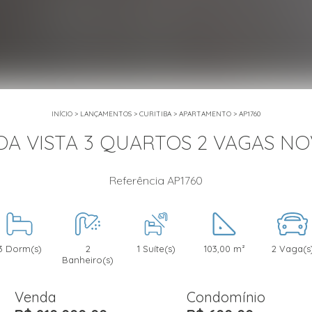
INÍCIO
>
LANÇAMENTOS
>
CURITIBA
>
APARTAMENTO
>
AP1760
A VISTA 3 QUARTOS 2 VAGAS N
Referência AP1760
3 Dorm(s)
2
1 Suíte(s)
103,00 m²
2 Vaga(s
Banheiro(s)
Venda
Condomínio