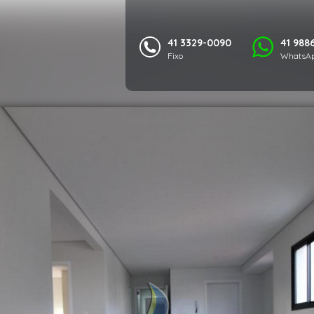
41 3329-0090
41 988
Fixo
WhatsAp