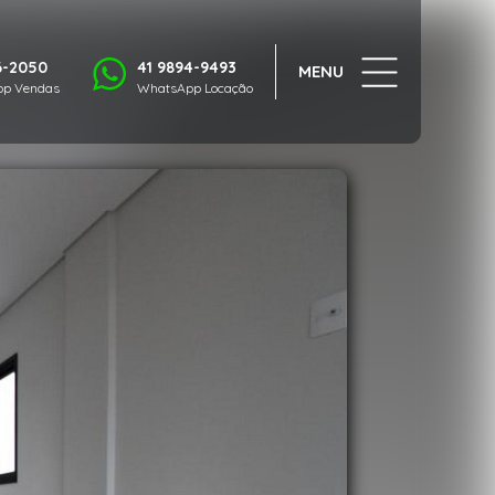
1/19
6-2050
41 9894-9493
MENU
p Vendas
WhatsApp Locação