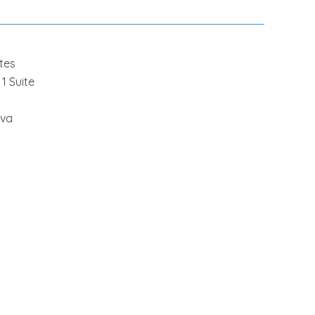
tes
1 Suite
iva