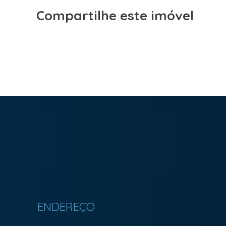
Compartilhe este imóvel
Facebook
X
Whatsapp
Imobiliária Bonfim em Curitiba (41) 9886-2050
ENDEREÇO