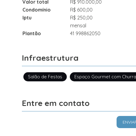
Valor total
R$ 910.000,00
Condomínio
R$ 600,00
Iptu
R$ 250,00
mensal
Plantão
41 998862050
Infraestrutura
Salão de Festas
Espaço Gourmet com Churra
Entre em contato
ENVIA