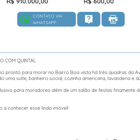
R$ 910.000,00
R$ 600,00
CONTATO VIA
WHATSAPP
VO COM QUINTAL
ho pronto para morar no Bairro Boa vista há três quadras da Av
 uma suíte, banheiro social, cozinha americana, lavanderia e
clusivo para moradores além de um salão de festas finamente 
 a conhecer esse lindo imóvel!