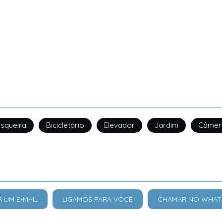
squeira
Bicicletário
Elevador
Jardim
Câmer
R UM E-MAIL
LIGAMOS PARA VOCÊ
CHAMAR NO WHAT