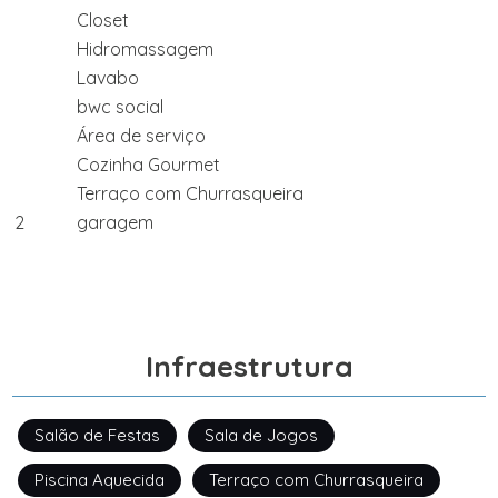
Closet
Hidromassagem
Lavabo
bwc social
Área de serviço
Cozinha Gourmet
Terraço com Churrasqueira
2
garagem
Infraestrutura
Salão de Festas
Sala de Jogos
Piscina Aquecida
Terraço com Churrasqueira