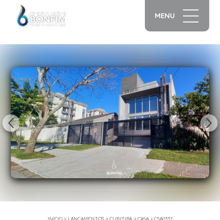
MENU
1/43
INÍCIO
>
LANÇAMENTOS
>
CURITIBA
>
CASA
>
CSA0337