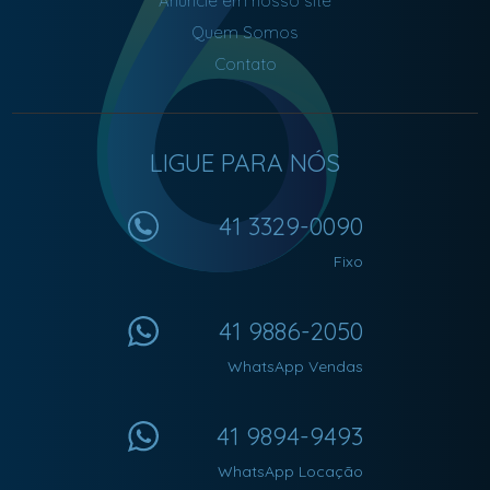
Anuncie em nosso site
Quem Somos
Contato
LIGUE PARA NÓS
41 3329-0090
Fixo
41 9886-2050
WhatsApp Vendas
41 9894-9493
WhatsApp Locação