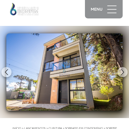
MENU
1/23
INÍCIO
>
LANÇAMENTOS
>
CURITIBA
>
SOBRADO EM CONDOMÍNIO
>
SOB0307