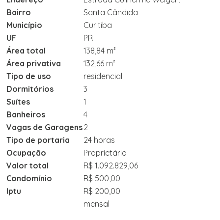
Bairro
Santa Cândida
Município
Curitiba
UF
PR
Área total
138,84 m²
Área privativa
132,66 m²
Tipo de uso
residencial
Dormitórios
3
Suítes
1
Banheiros
4
Vagas de Garagens
2
Tipo de portaria
24 horas
Ocupação
Proprietário
Valor total
R$ 1.092.829,06
Condomínio
R$ 500,00
Iptu
R$ 200,00
mensal