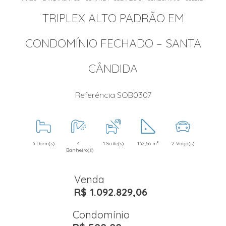
TRIPLEX ALTO PADRÃO EM
CONDOMÍNIO FECHADO – SANTA
CÂNDIDA
Referência SOB0307
3 Dorm(s)
4
1 Suíte(s)
132,66 m²
2 Vaga(s)
Banheiro(s)
Venda
R$ 1.092.829,06
Condomínio