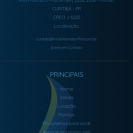
Rua Francisco Frischmann, 2266, 2266
- Portão
CURITIBA
-
PR
CRECI J-5225
Localização
contato@imobiliariabonfim.com.br
Entre em Contato
PRINCIPAIS
Home
Venda
Locação
Prontos
Procuramos para você
Anuncie em nosso site