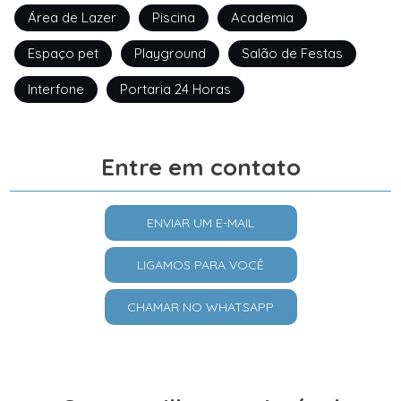
Área de Lazer
Piscina
Academia
Espaço pet
Playground
Salão de Festas
Interfone
Portaria 24 Horas
Entre em contato
ENVIAR UM E-MAIL
LIGAMOS PARA VOCÊ
CHAMAR NO WHATSAPP