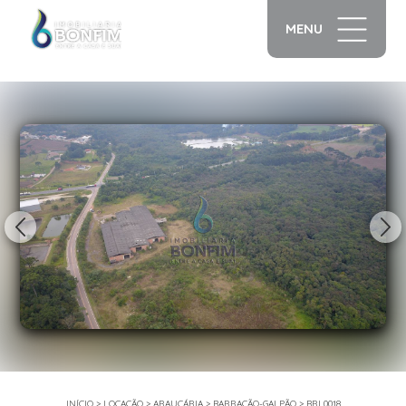
MENU
1/12
INÍCIO
>
LOCAÇÃO
>
ARAUCÁRIA
>
BARRACÃO-GALPÃO
>
BRL0018