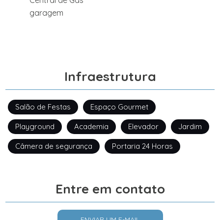
Central de Gás
garagem
Infraestrutura
Salão de Festas
Espaço Gourmet
Playground
Academia
Elevador
Jardim
Câmera de segurança
Portaria 24 Horas
Entre em contato
ENVIAR UM E-MAIL