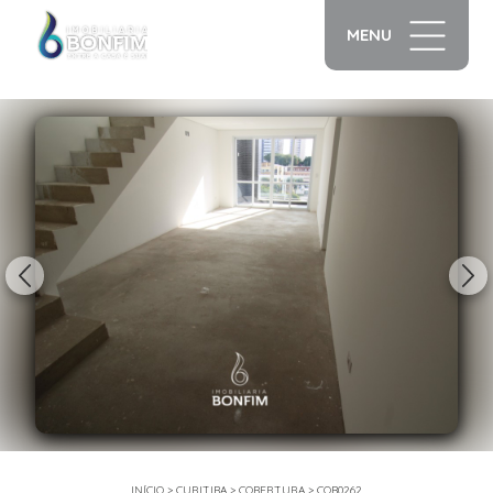
MENU
1/36
INÍCIO
>
CURITIBA
>
COBERTURA
>
COB0262