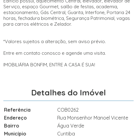
Edifício possui, aquecimento Central, elevador,
elevador
de
Serviço, espaço
Gourmet
, salão de festas, academia,
estacionamento, Gás
Central
, Guarita, Interfone, Portaria 24
horas, fechadura biométrica, Segurança Patrimonial, vagas
para carros elétricos e Zelador.
*Valores sujeitos a alteração, sem
aviso prévio
.
Entre em contato conosco e agende uma visita.
IMOBILIÁRIA BONFIM, ENTRE A CASA É SUA!
Detalhes do Imóvel
Referência
COB0262
Endereço
Rua Monsenhor Manoel Vicente
Bairro
Água Verde
Município
Curitiba