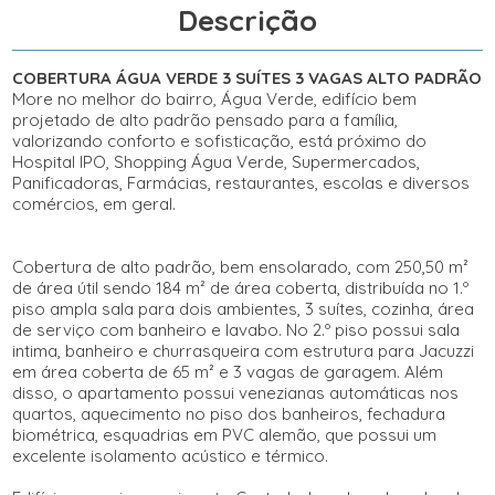
Descrição
COBERTURA
ÁGUA VERDE
3 SUÍTES 3 VAGAS
ALTO PADRÃO
More no melhor do bairro, Água Verde, edifício bem
projetado de alto padrão pensado para a família,
valorizando conforto e sofisticação, está próximo do
Hospital IPO,
Shopping
Água
Verde
, Supermercados,
Panificadoras, Farmácias, restaurantes, escolas e diversos
comércios, em geral.
Cobertura de alto padrão, bem ensolarado, com 250,50 m²
de área útil sendo 184 m² de
área
coberta, distribuída no 1.º
piso ampla sala para dois ambientes, 3 suítes, cozinha,
área
de serviço com banheiro e lavabo. No 2.º piso possui sala
intima, banheiro e churrasqueira com estrutura para
Jacuzzi
em área coberta de 65 m² e 3 vagas de garagem. Além
disso, o apartamento possui venezianas automáticas nos
quartos, aquecimento no piso dos banheiros, fechadura
biométrica, esquadrias em PVC alemão, que
possui
um
excelente isolamento acústico e térmico.