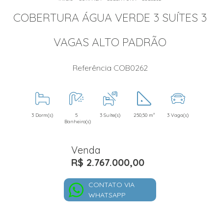
COBERTURA ÁGUA VERDE 3 SUÍTES 3
VAGAS ALTO PADRÃO
Referência COB0262
3 Dorm(s)
5
3 Suíte(s)
250,50 m²
3 Vaga(s)
Banheiro(s)
Venda
R$ 2.767.000,00
CONTATO VIA
WHATSAPP