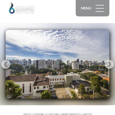
MENU
1/36
INÍCIO
>
VENDAS
>
CURITIBA
>
APARTAMENTO
>
AP2125