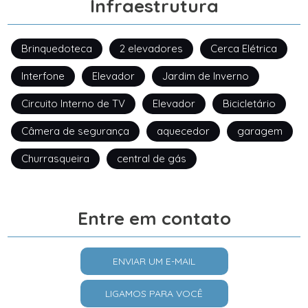
Infraestrutura
Brinquedoteca
2 elevadores
Cerca Elétrica
Interfone
Elevador
Jardim de Inverno
Circuito Interno de TV
Elevador
Bicicletário
Câmera de segurança
aquecedor
garagem
Churrasqueira
central de gás
Entre em contato
ENVIAR UM E-MAIL
LIGAMOS PARA VOCÊ