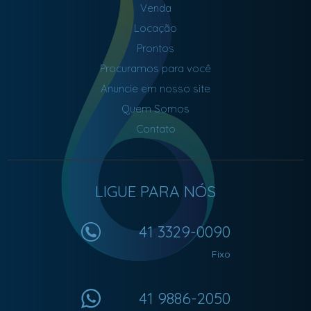
Venda
Locação
Prontos
Procuramos para você
Anuncie em nosso site
Quem Somos
Contato
LIGUE PARA NÓS
41 3329-0090
Fixo
41 9886-2050