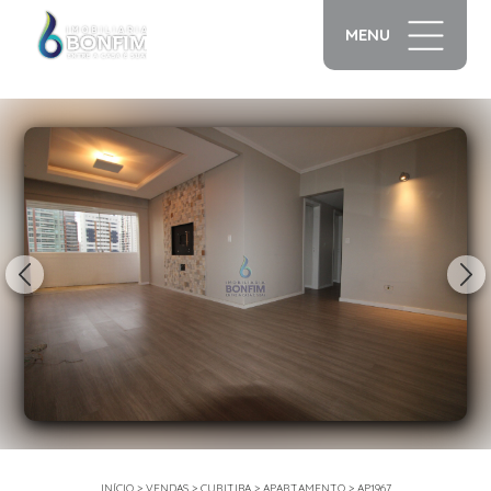
MENU
1/31
INÍCIO
>
VENDAS
>
CURITIBA
>
APARTAMENTO
>
AP1967