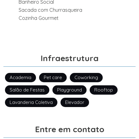
Banheiro Social
Sacada com Churrasqueira
Cozinha Gourmet
Infraestrutura
Academia
Pet care
Coworking
Salão de Festas
Playground
Rooftop
Lavanderia Coletiva
Elevador
Entre em contato