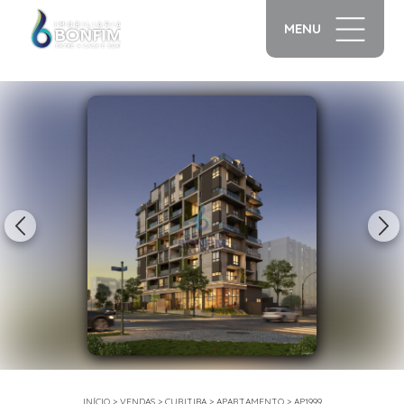
MENU
1/17
INÍCIO
>
VENDAS
>
CURITIBA
>
APARTAMENTO
>
AP1999