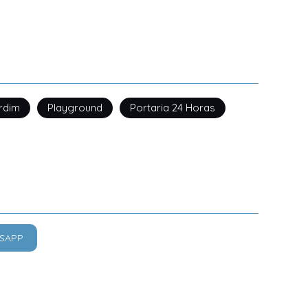
rdim
Playground
Portaria 24 Horas
SAPP