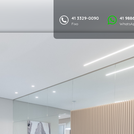
41 3329-0090
41 988
Fixo
WhatsAp