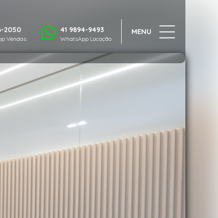
1/57
6-2050
41 9894-9493
MENU
p Vendas
WhatsApp Locação