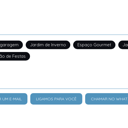
garagem
Jardim de Inverno
Espaço Gourmet
Ja
ão de Festas
R UM E-MAIL
LIGAMOS PARA VOCÊ
CHAMAR NO WHAT