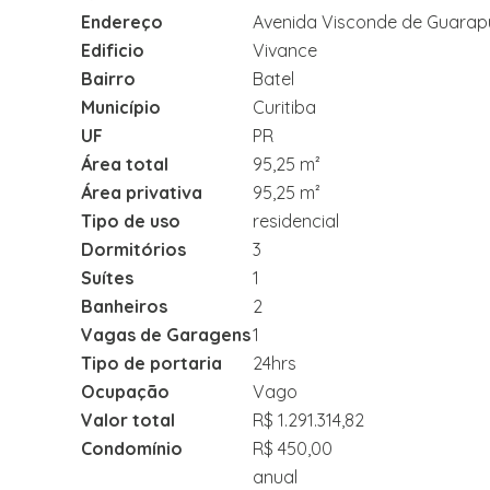
Endereço
Avenida Visconde de Guara
Edificio
Vivance
Bairro
Batel
Município
Curitiba
UF
PR
Área total
95,25 m²
Área privativa
95,25 m²
Tipo de uso
residencial
Dormitórios
3
Suítes
1
Banheiros
2
Vagas de Garagens
1
Tipo de portaria
24hrs
Ocupação
Vago
Valor total
R$ 1.291.314,82
Condomínio
R$ 450,00
anual