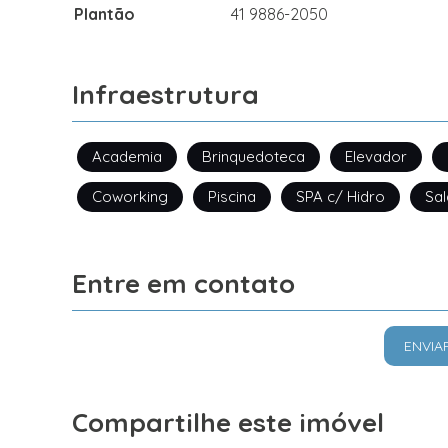
Plantão
41 9886-2050
Infraestrutura
Academia
Brinquedoteca
Elevador
Coworking
Piscina
SPA c/ Hidro
Sal
Entre em contato
ENVIA
Compartilhe este imóvel