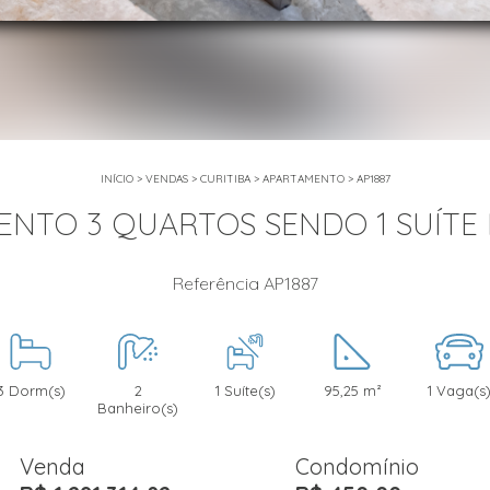
INÍCIO
>
VENDAS
>
CURITIBA
>
APARTAMENTO
>
AP1887
NTO 3 QUARTOS SENDO 1 SUÍTE
Referência AP1887
3 Dorm(s)
2
1 Suíte(s)
95,25 m²
1 Vaga(s
Banheiro(s)
Venda
Condomínio