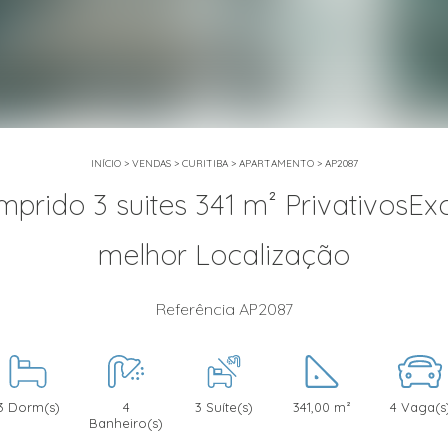
INÍCIO
>
VENDAS
>
CURITIBA
>
APARTAMENTO
>
AP2087
ido 3 suites 341 m² PrivativosExcl
melhor Localização
Referência AP2087
3 Dorm(s)
4
3 Suíte(s)
341,00 m²
4 Vaga(s
Banheiro(s)