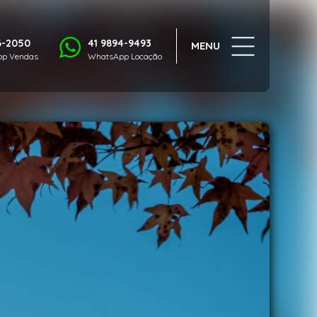
1/101
6-2050
41 9894-9493
MENU
p Vendas
WhatsApp Locação