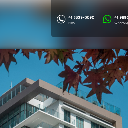
41 3329-0090
41 988
Fixo
WhatsAp