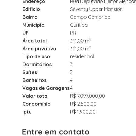
Endereço
Rua Deputado Heitor Alencar
Edificio
Seventy Upper Mansion
Bairro
Campo Comprido
Município
Curitiba
UF
PR
Área total
341,00 m²
Área privativa
341,00 m²
Tipo de uso
residencial
Dormitórios
3
Suítes
3
Banheiros
4
Vagas de Garagens
4
Valor total
R$ 7.097.000,00
Condomínio
R$ 2.500,00
Iptu
R$ 1.900,00
Entre em contato