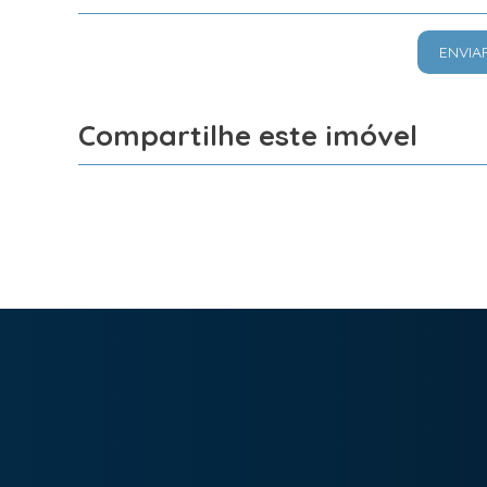
ENVIA
Compartilhe este imóvel
Facebook
X
Whatsapp
Imobiliária Bonfim em Curitiba (41) 9886-2050