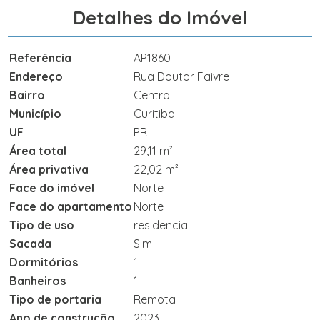
Detalhes do Imóvel
Referência
AP1860
Endereço
Rua Doutor Faivre
Bairro
Centro
Município
Curitiba
UF
PR
Área total
29,11 m²
Área privativa
22,02 m²
Face do imóvel
Norte
Face do apartamento
Norte
Tipo de uso
residencial
Sacada
Sim
Dormitórios
1
Banheiros
1
Tipo de portaria
Remota
Ano de construção
2023