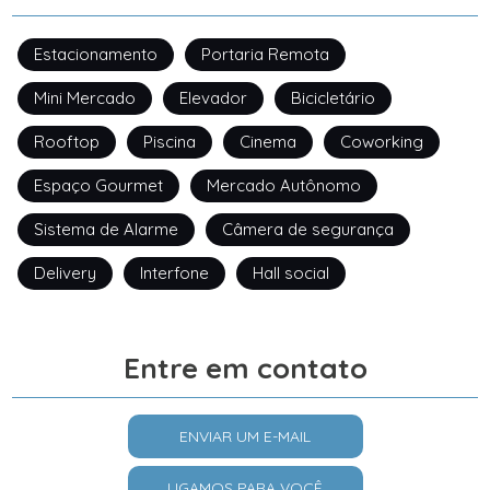
Estacionamento
Portaria Remota
Mini Mercado
Elevador
Bicicletário
Rooftop
Piscina
Cinema
Coworking
Espaço Gourmet
Mercado Autônomo
Sistema de Alarme
Câmera de segurança
Delivery
Interfone
Hall social
Entre em contato
ENVIAR UM E-MAIL
LIGAMOS PARA VOCÊ