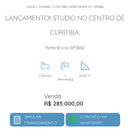
INÍCIO
>
VENDAS
>
CURITIBA
>
APARTAMENTO
>
AP1860
LANÇAMENTO!! STUDIO NO CENTRO DE
CURITIBA.
Referência AP1860
1 Dorm(s)
1
22,02 m²
Banheiro(s)
Venda
R$ 285.000,00
SIMULAR
CONTATO VIA
FINANCIAMENTO
WHATSAPP