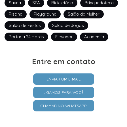
Sauna
SPA
Bicicletário
Brinquedoteca
Piscina
Playground
Salão da Mulher
Salão de Festas
Salão de Jogos
Portaria 24 Horas
Elevador
Academia
Entre em contato
ENVIAR UM E-MAIL
LIGAMOS PARA VOCÊ
CHAMAR NO WHATSAPP