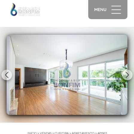
MENU
1/16
INÍCIO
>
VENDAS
>
CURITIBA
>
APARTAMENTO
>
AP1963