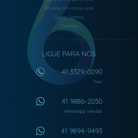
Anuncie em nosso site
Quem Somos
Contato
LIGUE PARA NÓS
41 3329-0090
Fixo
41 9886-2050
WhatsApp Vendas
41 9894-9493