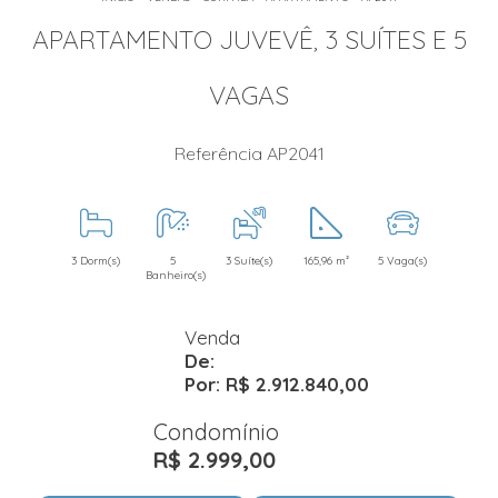
APARTAMENTO JUVEVÊ, 3 SUÍTES E 5
VAGAS
Referência AP2041
3 Dorm(s)
5
3 Suíte(s)
165,96 m²
5 Vaga(s)
Banheiro(s)
Venda
De:
Por: R$ 2.912.840,00
Condomínio
R$ 2.999,00