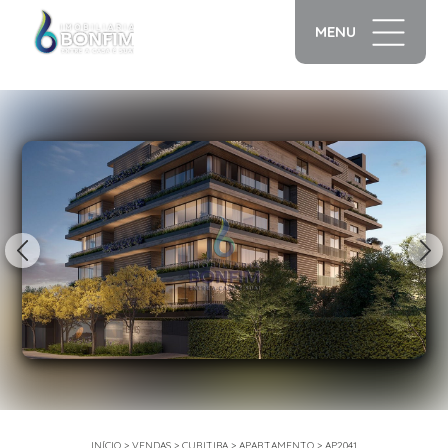
MENU
1/20
INÍCIO
>
VENDAS
>
CURITIBA
>
APARTAMENTO
>
AP2041