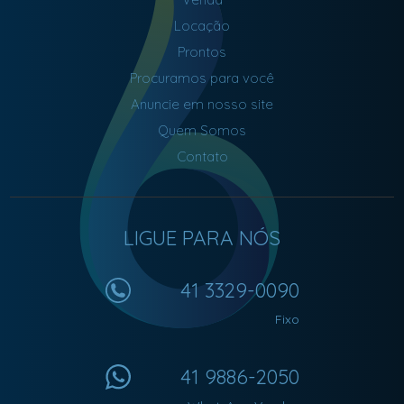
Locação
Prontos
Procuramos para você
Anuncie em nosso site
Quem Somos
Contato
LIGUE PARA NÓS
41 3329-0090
Fixo
41 9886-2050