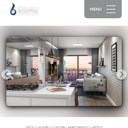
MENU
1/19
INÍCIO
>
VENDAS
>
CURITIBA
>
APARTAMENTO
>
AP2023