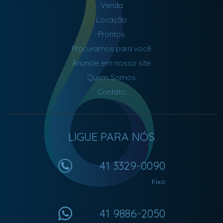
Venda
Locação
Prontos
Procuramos para você
Anuncie em nosso site
Quem Somos
Contato
LIGUE PARA NÓS
41 3329-0090
Fixo
41 9886-2050