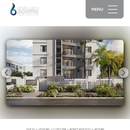
MENU
1/16
INÍCIO
>
VENDAS
>
CURITIBA
>
APARTAMENTO
>
AP2048