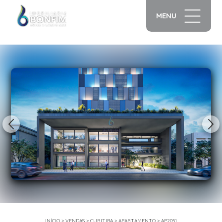
MENU
1/13
INÍCIO
>
VENDAS
>
CURITIBA
>
APARTAMENTO
>
AP2051