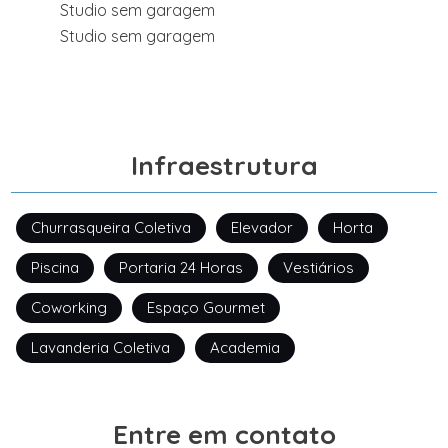
Studio sem garagem
Studio sem garagem
Infraestrutura
Churrasqueira Coletiva
Elevador
Horta
Piscina
Portaria 24 Horas
Vestiários
Coworking
Espaço Gourmet
Lavanderia Coletiva
Academia
Entre em contato