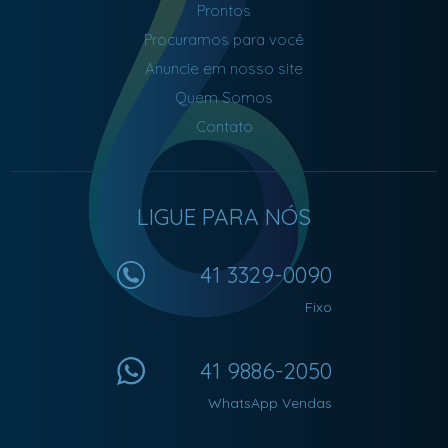
Prontos
Procuramos para você
Anuncie em nosso site
Quem Somos
Contato
LIGUE PARA NÓS
41 3329-0090
Fixo
41 9886-2050
WhatsApp Vendas