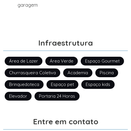
garagem
Infraestrutura
Área de Lazer
Área Verde
Espaço Gourmet
Churrasqueira Coletiva
Academia
Piscina
Brinquedoteca
Espaço pet
Espaço kids
Elevador
Portaria 24 Horas
Entre em contato