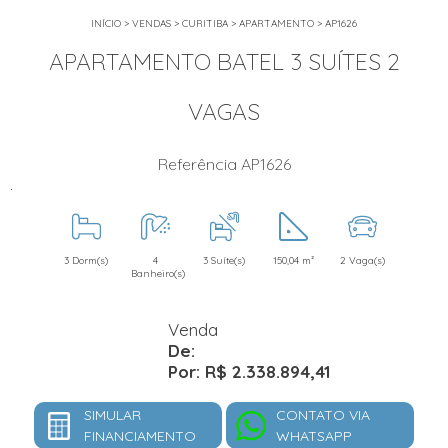
INÍCIO
>
VENDAS
>
CURITIBA
>
APARTAMENTO
>
AP1626
APARTAMENTO BATEL 3 SUÍTES 2
VAGAS
Referência AP1626
X
3 Dorm(s)
4
3 Suíte(s)
150,04 m²
2 Vaga(s)
Banheiro(s)
Venda
De:
Por: R$ 2.338.894,41
SIMULAR
CONTATO VIA
FINANCIAMENTO
WHATSAPP