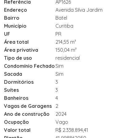
Referência
AP1626
Endereço
Avenida Silva Jardim
Bairro
Batel
Município
Curitiba
UF
PR
Área total
214,55 m²
Área privativa
150,04 m²
Tipo de uso
residencial
Condomínio Fechado
Sim
Sacada
Sim
Dormitórios
3
Suítes
3
Banheiros
4
Vagas de Garagens
2
Ano de construção
2024
Ocupação
Vago
Valor total
R$ 2.338.894,41