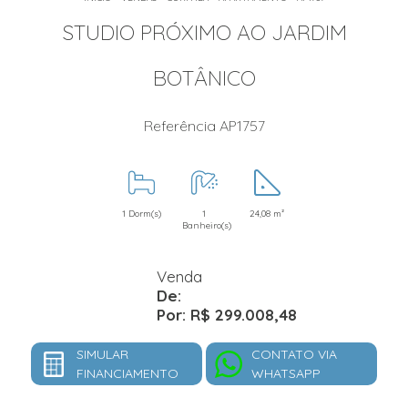
STUDIO PRÓXIMO AO JARDIM
BOTÂNICO
Referência AP1757
1 Dorm(s)
1
24,08 m²
Banheiro(s)
Venda
De:
Por: R$ 299.008,48
SIMULAR
CONTATO VIA
FINANCIAMENTO
WHATSAPP