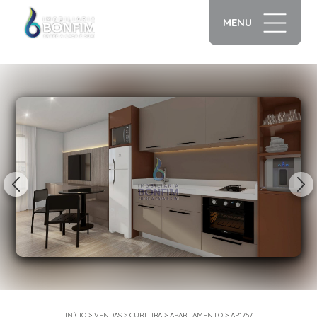
MENU
1/10
INÍCIO
>
VENDAS
>
CURITIBA
>
APARTAMENTO
>
AP1757