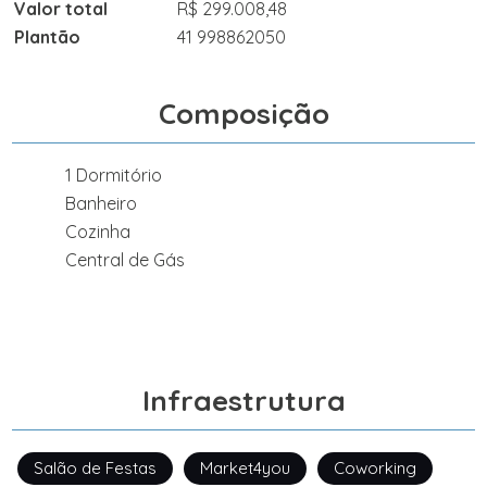
Valor total
R$ 299.008,48
Plantão
41 998862050
Composição
1 Dormitório
Banheiro
Cozinha
Central de Gás
Infraestrutura
Salão de Festas
Market4you
Coworking