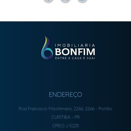
ENDEREÇO
Rua Francisco Frischmann, 2266, 2266
- Portão
CURITIBA
-
PR
CRECI J-5225