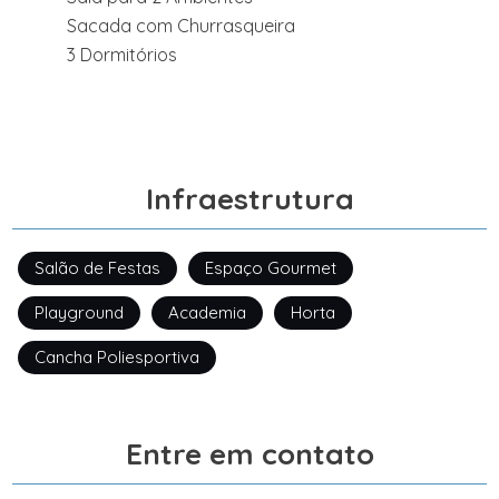
Sacada com Churrasqueira
3 Dormitórios
Infraestrutura
Salão de Festas
Espaço Gourmet
Playground
Academia
Horta
Cancha Poliesportiva
Entre em contato