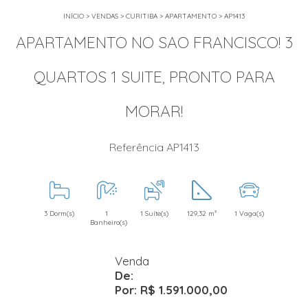
INÍCIO
>
VENDAS
>
CURITIBA
>
APARTAMENTO
>
AP1413
APARTAMENTO NO SAO FRANCISCO! 3
QUARTOS 1 SUITE, PRONTO PARA
MORAR!
Referência AP1413
3 Dorm(s)
1
1 Suíte(s)
129,32 m²
1 Vaga(s)
Banheiro(s)
Venda
De:
Por: R$ 1.591.000,00