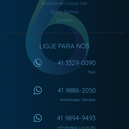
Anuncie em nosso site
Quem Somos
Contato
LIGUE PARA NÓS
41 3329-0090
Fixo
41 9886-2050
WhatsApp Vendas
41 9894-9493
WhatsApp Locação