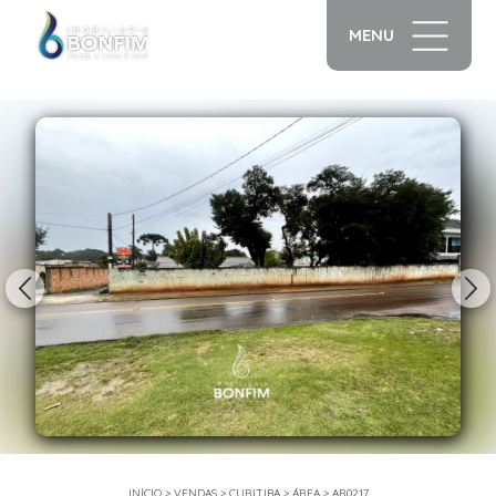
MENU
1/31
INÍCIO
>
VENDAS
>
CURITIBA
>
ÁREA
>
AR0217