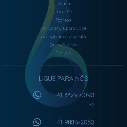
Venda
Locação
Prontos
Procuramos para você
Anuncie em nosso site
Quem Somos
Contato
LIGUE PARA NÓS
41 3329-0090
Fixo
41 9886-2050