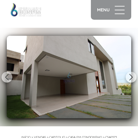
MENU
1/26
INÍCIO
>
VENDAS
>
CAPITOLIO
>
CASA EM CONDOMÍNIO
>
CSA0373