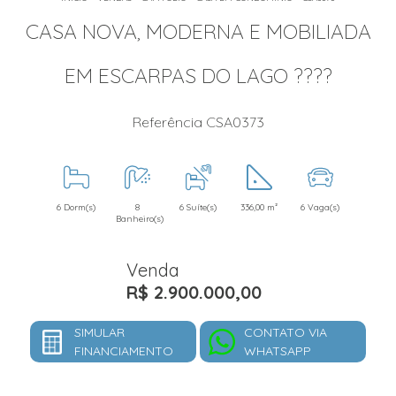
CASA NOVA, MODERNA E MOBILIADA
EM ESCARPAS DO LAGO ????
Referência CSA0373
6 Dorm(s)
8
6 Suíte(s)
336,00 m²
6 Vaga(s)
Banheiro(s)
Venda
R$ 2.900.000,00
SIMULAR
CONTATO VIA
FINANCIAMENTO
WHATSAPP