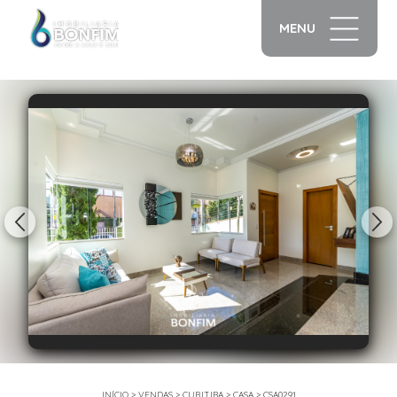
MENU
1/43
INÍCIO
>
VENDAS
>
CURITIBA
>
CASA
>
CSA0291