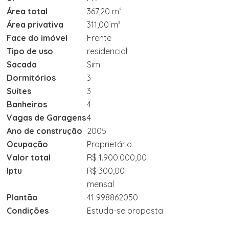
Área total
367,20 m²
Área privativa
311,00 m²
Face do imóvel
Frente
Tipo de uso
residencial
Sacada
Sim
Dormitórios
3
Suítes
3
Banheiros
4
Vagas de Garagens
4
Ano de construção
2005
Ocupação
Proprietário
Valor total
R$ 1.900.000,00
Iptu
R$ 300,00
mensal
Plantão
41 998862050
Condições
Estuda-se proposta