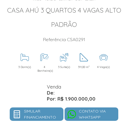
CASA AHÚ 3 QUARTOS 4 VAGAS ALTO
PADRÃO
Referência CSA0291
3 Dorm(s)
4
3 Suíte(s)
311,00 m²
4 Vaga(s)
Banheiro(s)
Venda
De:
Por: R$ 1.900.000,00
SIMULAR
CONTATO VIA
FINANCIAMENTO
WHATSAPP