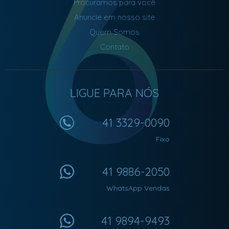
Procuramos para você
Anuncie em nosso site
Quem Somos
Contato
LIGUE PARA NÓS
41 3329-0090
Fixo
41 9886-2050
WhatsApp Vendas
41 9894-9493