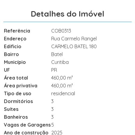
Detalhes do Imóvel
Referência
COB0313
Endereço
Rua Carmelo Rangel
Edificio
CARMELO BATEL 180
Bairro
Batel
Município
Curitiba
UF
PR
Área total
460,00 m²
Área privativa
460,00 m²
Tipo de uso
residencial
Dormitórios
3
Suítes
3
Banheiros
3
Vagas de Garagens
5
Ano de construção
2025