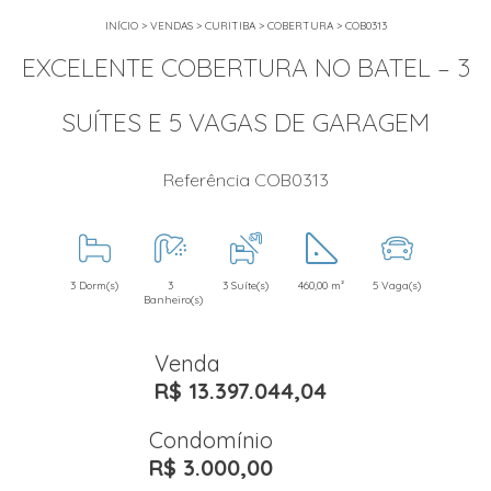
INÍCIO
>
VENDAS
>
CURITIBA
>
COBERTURA
>
COB0313
EXCELENTE COBERTURA NO BATEL – 3
SUÍTES E 5 VAGAS DE GARAGEM
Referência COB0313
3 Dorm(s)
3
3 Suíte(s)
460,00 m²
5 Vaga(s)
Banheiro(s)
Venda
R$ 13.397.044,04
Condomínio
R$ 3.000,00