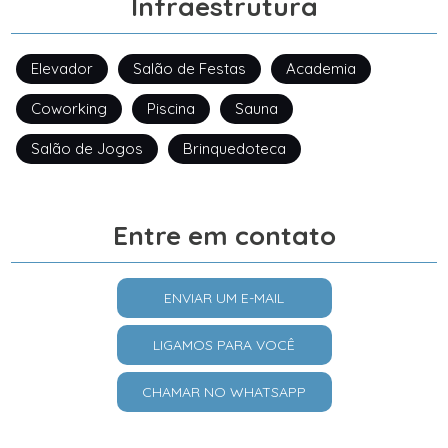
Infraestrutura
Elevador
Salão de Festas
Academia
Coworking
Piscina
Sauna
Salão de Jogos
Brinquedoteca
Entre em contato
ENVIAR UM E-MAIL
LIGAMOS PARA VOCÊ
CHAMAR NO WHATSAPP