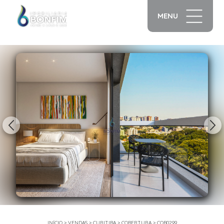
MENU
1/14
INÍCIO
>
VENDAS
>
CURITIBA
>
COBERTURA
>
COB0299