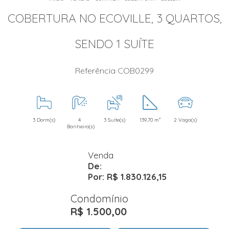
COBERTURA NO ECOVILLE, 3 QUARTOS,
SENDO 1 SUÍTE
Referência COB0299
3 Dorm(s)
4
3 Suíte(s)
139,70 m²
2 Vaga(s)
Banheiro(s)
Venda
De:
Por: R$ 1.830.126,15
Condomínio
R$ 1.500,00