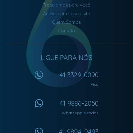
Procuramos para você
Anuncie em nosso site
Quem Somos
Contato
LIGUE PARA NÓS
41 3329-0090
Fixo
41 9886-2050
WhatsApp Vendas
41 9894-9493