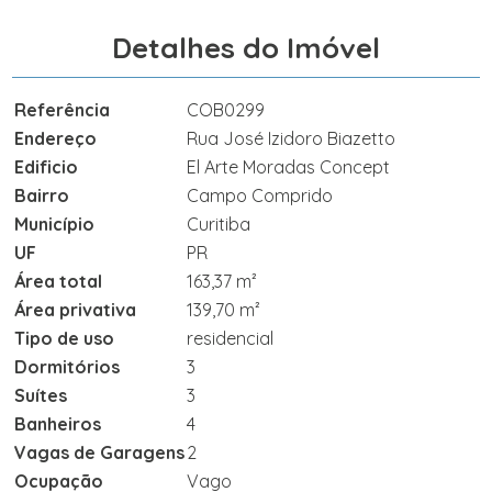
Detalhes do Imóvel
Referência
COB0299
Endereço
Rua José Izidoro Biazetto
Edificio
El Arte Moradas Concept
Bairro
Campo Comprido
Município
Curitiba
UF
PR
Área total
163,37 m²
Área privativa
139,70 m²
Tipo de uso
residencial
Dormitórios
3
Suítes
3
Banheiros
4
Vagas de Garagens
2
Ocupação
Vago