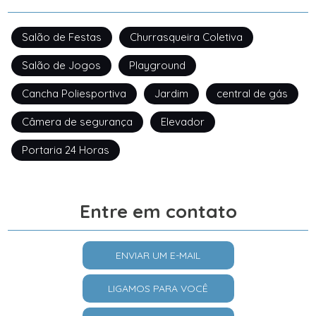
Salão de Festas
Churrasqueira Coletiva
Salão de Jogos
Playground
Cancha Poliesportiva
Jardim
central de gás
Câmera de segurança
Elevador
Portaria 24 Horas
Entre em contato
ENVIAR UM E-MAIL
LIGAMOS PARA VOCÊ