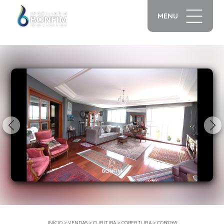
MENU
1/48
INÍCIO
>
VENDAS
>
CURITIBA
>
COBERTURA
>
COB0265