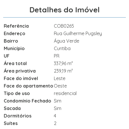
Detalhes do Imóvel
Referência
COB0265
Endereço
Rua Guilherme Pugsley
Bairro
Água Verde
Município
Curitiba
UF
PR
Área total
337,96 m²
Área privativa
239,19 m²
Face do imóvel
Leste
Face do apartamento
Oeste
Tipo de uso
residencial
Condomínio Fechado
Sim
Sacada
Sim
Dormitórios
4
Suítes
2