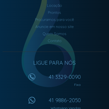
Locação
Prontos
Procuramos para você
Anuncie em nosso site
Quem Somos
Contato
LIGUE PARA NÓS
41 3329-0090
Fixo
41 9886-2050
WhatsApp Vendas