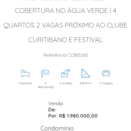
COBERTURA NO ÁGUA VERDE l 4
QUARTOS 2 VAGAS PRÓXIMO AO CLUBE
CURITIBANO E FESTIVAL
Referência COB0265
4 Dorm(s)
5
2 Suíte(s)
239,19 m²
2 Vaga(s)
Banheiro(s)
Venda
De:
Por: R$ 1.980.000,00
Condomínio