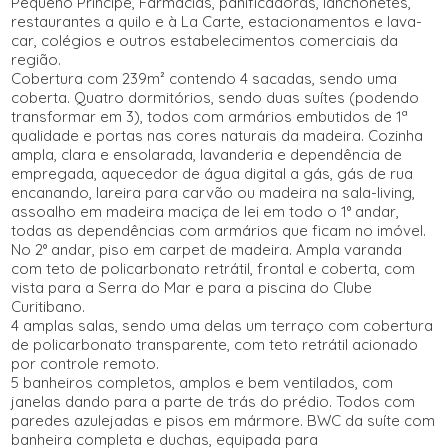
Pequeno Príncipe, Farmácias, panificadoras, lanchonetes,
restaurantes a quilo e à La Carte, estacionamentos e lava-
car, colégios e outros estabelecimentos comerciais da
região.
Cobertura com 239m² contendo 4 sacadas, sendo uma
coberta. Quatro dormitórios, sendo duas suítes (podendo
transformar em 3), todos com armários embutidos de 1ª
qualidade e portas nas cores naturais da madeira. Cozinha
ampla, clara e ensolarada, lavanderia e dependência de
empregada, aquecedor de água digital a gás, gás de rua
encanando, lareira para carvão ou madeira na sala-living,
assoalho em madeira maciça de lei em todo o 1° andar,
todas as dependências com armários que ficam no imóvel.
No 2° andar, piso em carpet de madeira. Ampla varanda
com teto de policarbonato retrátil, frontal e coberta, com
vista para a Serra do Mar e para a piscina do Clube
Curitibano.
4 amplas salas, sendo uma delas um terraço com cobertura
de policarbonato transparente, com teto retrátil acionado
por controle remoto.
5 banheiros completos, amplos e bem ventilados, com
janelas dando para a parte de trás do prédio. Todos com
paredes azulejadas e pisos em mármore. BWC da suíte com
banheira completa e duchas, equipada para