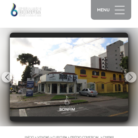
MENU
1/18
INÍCIO
>
VENDAS
>
CURITIBA
>
PRÉDIO COMERCIAL
>
CM0060