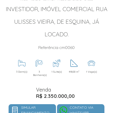
INVESTIDOR, IMÓVEL COMERCIAL RUA
ULISSES VIEIRA, DE ESQUINA, JÁ
LOCADO.
Referência cm0060
3 Dorm(s)
3
1 Suíte(s)
418,00 m²
1 Vaga(s)
Banheiro(s)
Venda
R$ 2.350.000,00
SIMULAR
CONTATO VIA
FINANCIAMENTO
WHATSAPP