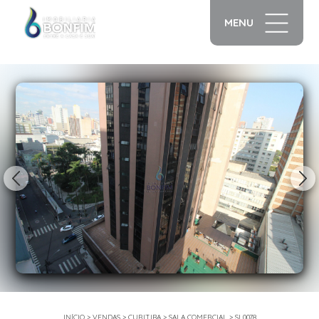
MENU
1/24
INÍCIO
>
VENDAS
>
CURITIBA
>
SALA COMERCIAL
>
SL0078