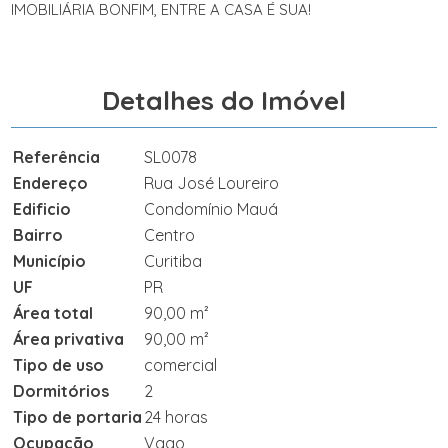
IMOBILIÁRIA BONFIM, ENTRE A CASA É SUA!
Detalhes do Imóvel
Referência
SL0078
Endereço
Rua José Loureiro
Edificio
Condomínio Mauá
Bairro
Centro
Município
Curitiba
UF
PR
Área total
90,00 m²
Área privativa
90,00 m²
Tipo de uso
comercial
Dormitórios
2
Tipo de portaria
24 horas
Ocupação
Vago