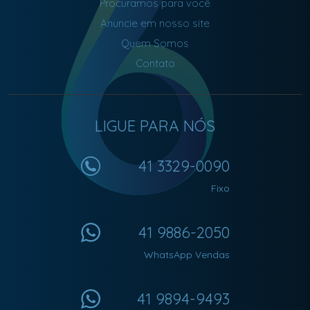
Procuramos para você
Anuncie em nosso site
Quem Somos
Contato
LIGUE PARA NÓS
41 3329-0090
Fixo
41 9886-2050
WhatsApp Vendas
41 9894-9493